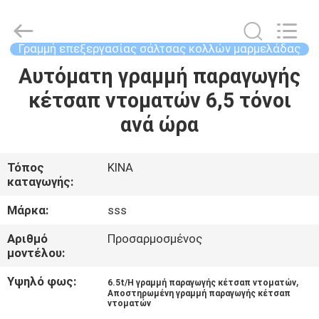
Food
Machinery
Technology
Co.,
Ltd.
Γραμμή επεξεργασίας σάλτσας κολλών μαρμελάδας
All
Rights
Αυτόματη γραμμή παραγωγής
ΣΠΊΤΙ
Reserved.
κέτσαπ ντοματών 6,5 τόνοι
ΠΡΟΪΌΝΤΑ
ανά ώρα
ΒΊΝΤΕΟ
Τόπος
ΚΙΝΑ
καταγωγής:
ΣΧΕΤΙΚΆ
Μάρκα:
sss
ΜΕ
Αριθμό
Προσαρμοσμένος
μοντέλου:
ΕΜΆΣ
Υψηλό φως:
,
6.5t/H γραμμή παραγωγής κέτσαπ ντοματών
Αποστηρωμένη γραμμή παραγωγής κέτσαπ
ΕΠΙΣΚΕΨΉ
ντοματών
,