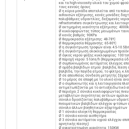
και τα high-viscosity υλικά του χυμού φ
τους κενούς όρους
Ø η κύρια μονάδα αποτελείται από τα πολ
αιθουσών εξάτμισης, κενές μονάδες δαχτ
πολυβάθμιες υδραντλίες, δεξαμενές νερο
refractometers συγκέντρωσης και λειτου
Ø εκτιμημένη ικανότητα εξάτμισης: 4000k
Ø κυκλοφορώντας τύπος μειωμένων ταινιών
Ø κενός βαθμός: 90KPa
Ø θερμοκρασία εξάτμισης: 48-78℃
Ø θερμοκρασία θέρμανσης: 65-80℃
Ø η συγκέντρωση τροφών είναι 4.5-10.5Bri
Ø η συγκέντρωση ολοκληρωμένων προϊόντ
Ø όγκος νερού ψύξης κυκλοφορίας: 100 t
Ø παροχή νερού: 5 tons/h (θερμοκρασία ύ
Ø συμπυκνωμένος αυτόματος έλεγχος επ
Ø ομάδα βαλβίδων ατμού: βαλβίδα, πίεση 
βαλβίδα, την παγίδα ατμού, το φίλτρο, κ.λπ
Ø σε απευθείας σύνδεση μετρητής ζάχαρης
Ø το μέρος σε επαφή με το υλικό είναι α
Ø ο συμπυκνωτής και η λειτουργούσα πλα
αντιμετωπίζονται με το αντιοξειδωτικό 
Ø περιέχει 2 σύνολα κυκλοφορώντας πνευ
μεταβλητών συχνότητας αντλιών αμύλου 
σύνολο δροσίζοντας πολυβάθμιων υδραντ
πνευματικών βαλβίδων ελέγχου φ-τύπων α
σύνολο άλλων βοηθητικών εξαρτημάτων
Ø 1 σύνολο ελεγκτή θερμοκρασίας
Ø 1 σύνολο κενού αισθητήρα
Ø 3 σύνολα αυτόματου υγρού ελέγχου επιπ
αρνητικής πίεσης)
Ø εγκατεστημένη ικανότητα: 150KW