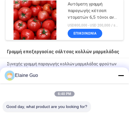
Αυτόματη γραμμή
παραγωγής κέτσαπ
ντοματών 6,5 τόνοι ανά
ώρα
USD800,000 - USD 200,000 / set MOQ:1 σύνολα
ΕΠΙΚΟΙΝΩΝΊΑ
Γραμμή επεξεργασίας σάλτσας κολλών μαρμελάδας
Συνεχής γραμμή παραγωγής κολλών μαρμελάδας φρούτων
μάγκο αυτόματη
Elaine Guo
Προσαρμοσμένη μονάδα κατασκευής σάλτσας κολλών
μαρμελάδας με την πλήρωση συστημάτων ελέγχου PLC
6:40 PM
PLC Jam Processing System Αυτοματοποιημένη γραμμή
παραγωγής Ταχύτητα 30 - 50 μπουκάλια/λεπτό
Good day, what product are you looking for?
Λαϊκή κατηγορία
Όλα