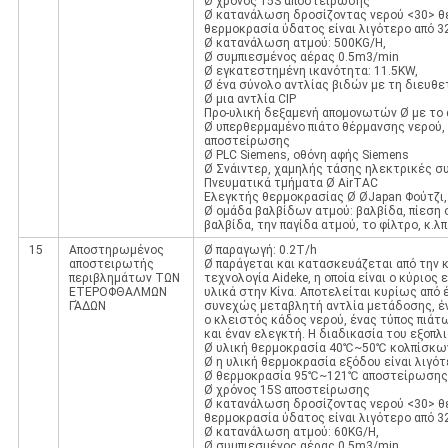
Ø χρόνος 15S αποστείρωσης
Ø κατανάλωση δροσίζοντας νερού <30> θε
θερμοκρασία ύδατος είναι λιγότερο από 3
Ø κατανάλωση ατμού: 500KG/H,
Ø συμπιεσμένος αέρας 0.5m3/min
Ø εγκατεστημένη ικανότητα: 11.5KW,
Ø ένα σύνολο αντλίας βιδών με τη διευθ
Ø μια αντλία CIP
Προ-υλική δεξαμενή απομονωτών Ø με το
Ø υπερθερμαμένο πιάτο θέρμανσης νερού,
αποστείρωσης
Ø PLC Siemens, οθόνη αφής Siemens
Ø Σνάιντερ, χαμηλής τάσης ηλεκτρικές 
Πνευματικά τμήματα Ø AirTAC
Ελεγκτής θερμοκρασίας Ø ØJapan Φούτζι
Ø ομάδα βαλβίδων ατμού: βαλβίδα, πίεση 
βαλβίδα, την παγίδα ατμού, το φίλτρο, κ.λπ
15
Αποστηρωμένος
Ø παραγωγή: 0.2T/h
αποστειρωτής
Ø παράγεται και κατασκευάζεται από την
περιβλημάτων ΤΩΝ
τεχνολογία Aideke, η οποία είναι ο κύριος 
ΕΤΕΡΟΦΘΑΛΜΩΝ
υλικά στην Κίνα. Αποτελείται κυρίως από
ΓΆΔΩΝ
συνεχώς μεταβλητή αντλία μετάδοσης, έν
ο κλειστός κάδος νερού, ένας τύπος πιά
και έναν ελεγκτή. Η διαδικασία του εξοπλι
Ø υλική θερμοκρασία 40℃~50℃ κολπίσκω
Ø η υλική θερμοκρασία εξόδου είναι λιγό
Ø θερμοκρασία 95℃~121℃ αποστείρωσης
Ø χρόνος 15S αποστείρωσης
Ø κατανάλωση δροσίζοντας νερού <30> θε
θερμοκρασία ύδατος είναι λιγότερο από 3
Ø κατανάλωση ατμού: 60KG/H,
Ø συμπιεσμένος αέρας 0.5m3/min