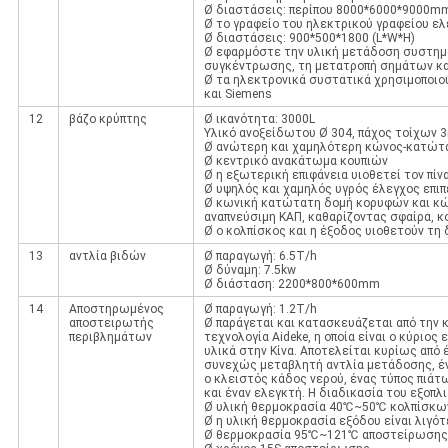
Ø διαστάσεις: περίπου 8000*6000*9000mm
Ø το γραφείο του ηλεκτρικού γραφείου ε
Ø διαστάσεις: 900*500*1800 (L*W*H)
Ø εφαρμόστε την υλική μετάδοση συστημά
συγκέντρωσης, τη μετατροπή σημάτων κα
Ø τα ηλεκτρονικά συστατικά χρησιμοποιούν
και Siemens
12
βάζο κρύπτης
Ø ικανότητα: 3000L
Υλικό ανοξείδωτου Ø 304, πάχος τοίχων 
Ø ανώτερη και χαμηλότερη κώνος-κατώτατ
Ø κεντρικό ανακάτωμα κουπιών
Ø η εξωτερική επιφάνεια υιοθετεί τον πίν
Ø υψηλός και χαμηλός υγρός έλεγχος επι
Ø κωνική κατώτατη δομή κορυφών και κώ
αναπνεύσιμη ΚΑΠ, καθαρίζοντας σφαίρα, κο
Ø ο κολπίσκος και η έξοδος υιοθετούν τ
13
αντλία βιδών
Ø παραγωγή: 6.5T/h
Ø δύναμη: 7.5kw
Ø διάσταση: 2200*800*600mm
14
Αποστηρωμένος
Ø παραγωγή: 1.2T/h
αποστειρωτής
Ø παράγεται και κατασκευάζεται από την
περιβλημάτων
τεχνολογία Aideke, η οποία είναι ο κύριος 
υλικά στην Κίνα. Αποτελείται κυρίως από
συνεχώς μεταβλητή αντλία μετάδοσης, έν
ο κλειστός κάδος νερού, ένας τύπος πιά
και έναν ελεγκτή. Η διαδικασία του εξοπλι
Ø υλική θερμοκρασία 40℃~50℃ κολπίσκω
Ø η υλική θερμοκρασία εξόδου είναι λιγό
Ø θερμοκρασία 95℃~121℃ αποστείρωσης