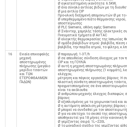
Ø εγκατεστημένη ικανότητα: 6.5KW,
Ø ένα σύνολο αντλίας βιδών με τη διευθ
Ø μια αντλία CIP
Προ-υλική δεξαμενή απομονωτών Ø με το
Ø υπερθερμαμένο πιάτο θέρμανσης νερού,
αποστείρωσης
Ø PLC Siemens, οθόνη αφής Siemens
Ø Σνάιντερ, χαμηλής τάσης ηλεκτρικές 
Πνευματικά τμήματα Ø AirTAC
Ø ελεγκτής θερμοκρασίας της Ιαπωνίας Φ
Ø ομάδα βαλβίδων ατμού: βαλβίδα, πίεση 
βαλβίδα, την παγίδα ατμού, το φίλτρο, κ.λπ
16
Ενιαία επικεφαλής
Ø παραγωγή: 1-3T/h
μηχανή
Ø σε απευθείας σύνδεση έλεγχος με τον 
αποστηρωμένης
CIP και τη ΓΟΥΛΙΆ
πλήρωσης (μεγάλο
Ø αυτή η μηχανή αποστηρωμένης πλήρωσης
μερίδιο τσαντών
αποστηρωμένης πλήρωσης (1 κομμάτι), λ
και ΤΩΝ
ελέγχου,
ΕΤΕΡΟΦΘΑΛΜΩΝ
μέτρηση και πάγκος εργασίας βάρους. Η σ
ΓΆΔΩΝ)
πλαστική σύνθετη αποστηρωμένη τσάντα, κ
πραγματοποιημένος σε ένα αποστειρωμένο
είναι τα ακόλουθα:
Ø ανθρώπου-μηχανής έλεγχος διεπαφών, σε
βάρους
Ø εξοπλισμένος με τα χειρωνακτικά και 
Ø η αυτόματη απόκλιση μέτρησης βάρους ε
Ø μπορεί να συνδεθεί με τον αποστειρωτή γ
Ø για να επιτύχει το σκοπό της αποστηρω
αποθηκευτεί για 18 μήνες στην κανονική 
Ø γεμίζοντας σειρά: 1L~220L
Ø το μοναδικό σχέδιο της γεμίζοντας αί