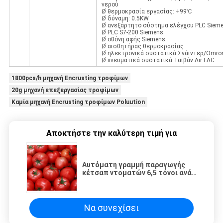
νερού
Ø θερμοκρασία εργασίας: +99℃
Ø δύναμη: 0.5KW
Ø ανεξάρτητο σύστημα ελέγχου PLC Sieme
Ø PLC S7-200 Siemens
Ø οθόνη αφής Siemens
Ø αισθητήρας θερμοκρασίας
Ø ηλεκτρονικά συστατικά Σνάιντερ/Omron
Ø πνευματικά συστατικά Ταϊβάν AirTAC
1800pcs/h μηχανή Encrusting τροφίμων
20g μηχανή επεξεργασίας τροφίμων
Καμία μηχανή Encrusting τροφίμων Poluution
Αποκτήστε την καλύτερη τιμή για
Αυτόματη γραμμή παραγωγής
κέτσαπ ντοματών 6,5 τόνοι ανά
ώρα
Να συνεχίσει