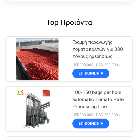
Top Προϊόντα
Γραμμή παραγωγής
τοματοπολτών για 300
τόνους ημερησίως
μηχανή επεξεργασίας
USD800,000 - USD 200,000 / set MOQ:1 σύνολο
ΕΠΙΚΟΙΝΩΝΊΑ
100-150 bags per hour
automatic Tomato Pate
Processing Line
USD800,000 - USD 200,000 / set MOQ:1 σύνολα
ΕΠΙΚΟΙΝΩΝΊΑ