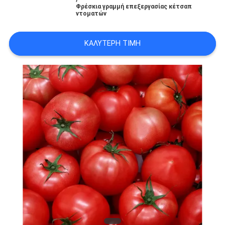
ΕΡΓΟΣΤΑΣΊΟΥ
Φρέσκια γραμμή επεξεργασίας κέτσαπ
ντοματών
ΈΛΕΓΧΟΣ
ΚΑΛΎΤΕΡΗ ΤΙΜΉ
ΠΟΙΌΤΗΤΑΣ
ΕΠΙΚΟΙΝΩΝΉΣΤΕ
ΜΑΖΊ
ΜΑΣ
ΖΗΤΉΣΤΕ
ΜΙΑ
ΠΡΟΣΦΟΡΆ
SITEMAP