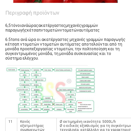
Περιγραφή προϊόντων
PRIVACY
POLICY
6,5τόνοιανάώραςακατέργαστεςμηχανέςγραμμών
παραγωγήςκέτσαπντοματώνντοματώναυτόματες
6.5tons ανά ώρα οι ακατέργαστες μηχανές γραμμών παραγωγής
κέτσαπ ντοματών ντοματών αυτόματες αποτελούνται από τη
μονάδα προεπεξεργασίας ντοματών, την πολτοποίηση και τη
συγκεντρωμένος μονάδα, τη μονάδα συσκευασίας και το
σύστημα ελέγχου.
11
Κενός
Ø εκτιμημένη ικανότητα: 5000L/h
εξατμιστήρας
Ø ο ειδικός εξοπλισμός για τη συγκέντρ
συμπυκνωτών
τεχνολογία, κατάλληλη για τα χαρακτηριστ