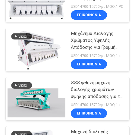
υψηλής απόδοσης για
USD14700-15700/pc MOQ:1 PC
σπόρους με
PRIVACY
ΕΠΙΚΟΙΝΩΝΊΑ
χωρητικότητα 5-6
45
POLICY
τόνων/ώρα
Γραμμή
Μηχάνημα Διαλογής
Χρώματος Υψηλής
επεξεργασίας
Απόδοσης για Γραμμή
Επεξεργασίας
σάλτσας κολλών
USD14700-15700/pc MOQ:1 τεμάχιο
Καλαμποκιού /
ΕΠΙΚΟΙΝΩΝΊΑ
μαρμελάδας
Αραβοσίτου / Σιταριού /
Ρυζιού / Φασολιών /
Δημητριακών
SSS φθηνή μηχανή
38
διαλογής χρωμάτων
Γραμμή παραγωγής
υψηλής απόδοσης για τη
γραμμή επεξεργασίας
USD14700-15700/pc MOQ:1 τεμάχιο
χυμού φρούτων
αραβοσίτου /
ΕΠΙΚΟΙΝΩΝΊΑ
καλαμποκιού / σιταριού /
ρυζιού / φασόλιων /
σιτηρών
Μηχανή διαλογής