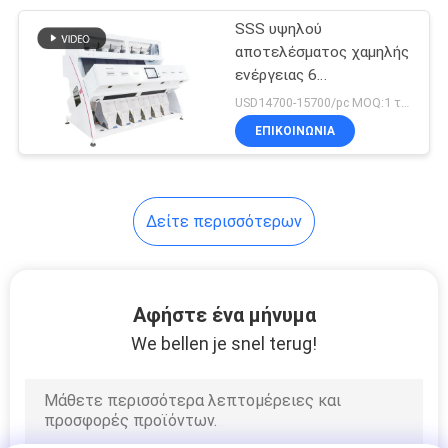
αραβοσίτου/μεθαίου/
ρύζιτος/φασόλι/σπόρων
SSS υψηλού
10
αποτελέσματος χαμηλής
Μηχανή
ενέργειας 6
κατεβάζοντας Color
USD14700-15700/pc MOQ:1 τεμάχιο
αποστειρωτή UHT
Sorter Machine για
ΕΠΙΚΟΙΝΩΝΊΑ
αραβόσιτο / καλαμπόκι /
σιτάρι / ρύζι / φασόλια /
σιτηρά σειρά προϊόντων
Δείτε περισσότερων
24
γραμμή
Αφήστε ένα μήνυμα
επεξεργασίας
We bellen je snel terug!
τοματοπολτού