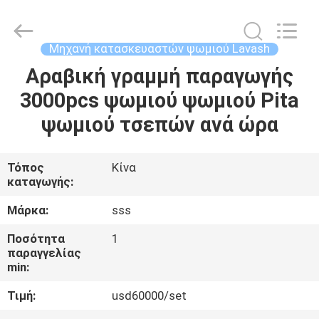
Food
Machinery
Technology
Co.,
Ltd.
Μηχανή κατασκευαστών ψωμιού Lavash
All
Rights
Αραβική γραμμή παραγωγής
ΣΠΊΤΙ
Reserved.
3000pcs ψωμιού ψωμιού Pita
ΠΡΟΪΌΝΤΑ
ψωμιού τσεπών ανά ώρα
ΒΊΝΤΕΟ
Τόπος
Κίνα
καταγωγής:
ΣΧΕΤΙΚΆ
Μάρκα:
sss
ΜΕ
Ποσότητα
1
παραγγελίας
ΕΜΆΣ
min:
Τιμή:
usd60000/set
ΕΠΙΣΚΕΨΉ