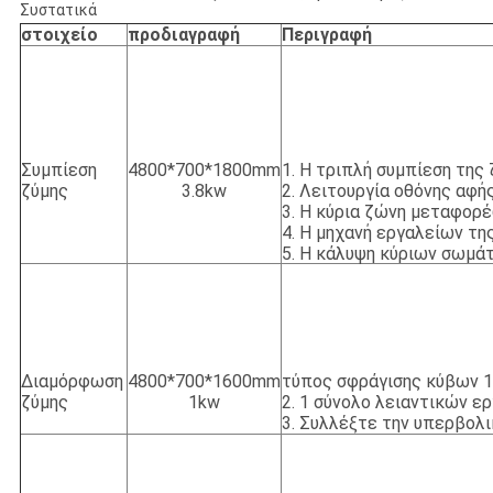
Συστατικά
στοιχείο
προδιαγραφή
Περιγραφή
Συμπίεση
4800*700*1800mm
1. Η τριπλή συμπίεση της
ζύμης
3.8kw
2. Λειτουργία οθόνης αφής
3. Η κύρια ζώνη μεταφορέ
4. Η μηχανή εργαλείων τη
5. Η κάλυψη κύριων σωμά
Διαμόρφωση
4800*700*1600mm
τύπος σφράγισης κύβων 1
ζύμης
1kw
2. 1 σύνολο λειαντικών ε
3. Συλλέξτε την υπερβολι