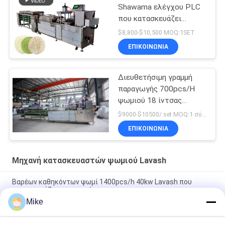
Shawama ελέγχου PLC
που κατασκευάζει
Tortilla μηχανών που
$8,800-$10,500 MOQ:1SET
κατασκευάζει τη μηχανή
ΕΠΙΚΟΙΝΩΝΊΑ
Διευθετήσιμη γραμμή
παραγωγής 700pcs/H
ψωμιού 18 ίντσας
αραβική
$9000-$10500/ set MOQ:1 σύνολο
ΕΠΙΚΟΙΝΩΝΊΑ
Μηχανή κατασκευαστών ψωμιού Lavash
Βαρέων καθηκόντων ψωμί 1400pcs/h 40kw Lavash που
κατασκευάζει τη μηχανή
Mike
Βιομηχανικό Tortilla που κάνει Chapati Roti μηχανών τη
γραμμή παραγωγής