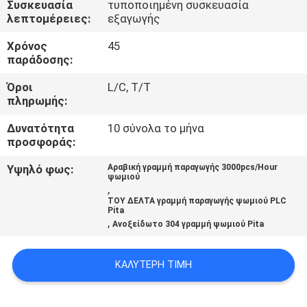
Συσκευασία
τυποποιημένη συσκευασία
ΕΡΓΟΣΤΑΣΊΟΥ
λεπτομέρειες:
εξαγωγής
Χρόνος
45
ΈΛΕΓΧΟΣ
παράδοσης:
ΠΟΙΌΤΗΤΑΣ
Όροι
L/C, T/T
πληρωμής:
ΕΠΙΚΟΙΝΩΝΉΣΤΕ
Δυνατότητα
10 σύνολα το μήνα
ΜΑΖΊ
προσφοράς:
ΜΑΣ
Υψηλό φως:
Αραβική γραμμή παραγωγής 3000pcs/Hour
ψωμιού
,
ΤΟΥ ΔΕΛΤΑ γραμμή παραγωγής ψωμιού PLC
ΖΗΤΉΣΤΕ
Pita
,
Ανοξείδωτο 304 γραμμή ψωμιού Pita
ΜΙΑ
ΠΡΟΣΦΟΡΆ
ΚΑΛΎΤΕΡΗ ΤΙΜΉ
SITEMAP