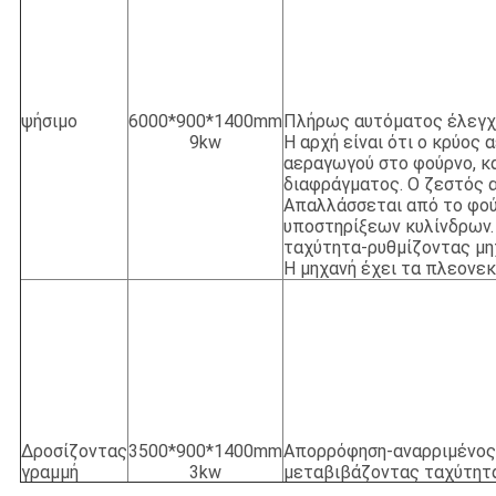
ψήσιμο
6000*900*1400mm
Πλήρως αυτόματος έλεγχ
9kw
Η αρχή είναι ότι ο κρύος
αεραγωγού στο φούρνο, κα
διαφράγματος. Ο ζεστός α
Απαλλάσσεται από το φού
υποστηρίξεων κυλίνδρων. 
ταχύτητα-ρυθμίζοντας μηχ
Η μηχανή έχει τα πλεονεκ
Δροσίζοντας
3500*900*1400mm
Απορρόφηση-αναρριμένος 
γραμμή
3kw
μεταβιβάζοντας ταχύτητα,