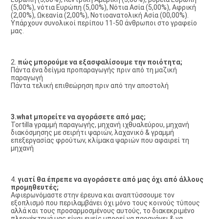
(5,00%), νότια Ευρώπη (5,00%), Νότια Ασία (5,00%), Αφρική 
(2,00%), Ωκεανία (2,00%), Νοτιοανατολική Ασία (00,00%). 
Υπάρχουν συνολικοί περίπου 11-50 άνθρωποι στο γραφείο 
μας.
2. 
πώς μπορούμε να εξασφαλίσουμε την ποιότητα;
Πάντα ένα δείγμα προπαραγωγής πριν από τη μαζική 
παραγωγή 
Πάντα τελική επιθεώρηση πριν από την αποστολή 
3.what μπορείτε να αγοράσετε από μας;
Tortilla γραμμή παραγωγής, μηχανή ιχθυαλεύρου, μηχανή 
διακόσμησης με σειρήτι ψαριών, λαχανικό & γραμμή 
επεξεργασίας φρούτων, κλίμακα ψαριών που αφαιρεί τη 
μηχανή
4. 
γιατί θα έπρεπε να αγοράσετε από μας όχι από άλλους 
προμηθευτές;
Αφιερωνόμαστε στην έρευνα και αναπτύσσουμε τον 
εξοπλισμό που περιλαμβάνει όχι μόνο τους κοινούς τύπους 
αλλά και τους προσαρμοσμένους αυτούς, το διακεκριμένο 
πλεονέκτημά μας είναι εμείς μπορεί να παραγάγει & να 