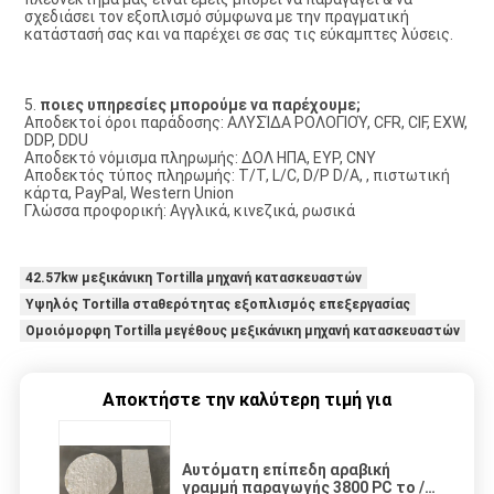
σχεδιάσει τον εξοπλισμό σύμφωνα με την πραγματική 
κατάστασή σας και να παρέχει σε σας τις εύκαμπτες λύσεις.
5. 
ποιες υπηρεσίες μπορούμε να παρέχουμε;
Αποδεκτοί όροι παράδοσης: ΑΛΥΣΊΔΑ ΡΟΛΟΓΙΟΎ, CFR, CIF, EXW, 
DDP, DDU 
Αποδεκτό νόμισμα πληρωμής: ΔΟΛ ΗΠΑ, ΕΥΡ, CNY 
Αποδεκτός τύπος πληρωμής: T/T, L/C, D/P D/A, , πιστωτική 
κάρτα, PayPal, Western Union 
Γλώσσα προφορική: Αγγλικά, κινεζικά, ρωσικά
42.57kw μεξικάνικη Tortilla μηχανή κατασκευαστών
Υψηλός Tortilla σταθερότητας εξοπλισμός επεξεργασίας
Ομοιόμορφη Tortilla μεγέθους μεξικάνικη μηχανή κατασκευαστών
Αποκτήστε την καλύτερη τιμή για
Αυτόματη επίπεδη αραβική
γραμμή παραγωγής 3800 PC το /H