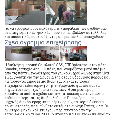
Για να εξασφαλίσουν καλύτερα την ασφάλεια των αγαθών σας, 
οι επαγγελματικές, φιλικές προς το περιβάλλον, κατάλληλες 
και αποδοτικές συσκευάζοντας υπηρεσίες θα παρασχεθούν.
Σχεδιάγραμμα επιχείρησης
Η διεθνής εμπορική Co. υλικού SSS, ΕΠΕ βρίσκεται στην πόλη 
Chaohu, επαρχία Anhui. Η πόλη, που ονομάζεται μετά από μια 
από τις πέντε μεγαλύτερες του γλυκού νερού λίμνες στην Κίνα, 
είναι γνωστή για την αφθονία της στους υδρόβιους πόρους και 
τα προϊόντα. Είμαστε μια βιομηχανική και εμπορική 
επιχείρηση, ειδικευμένη στην επεξεργασία ψαριών και τα 
τηγανίζοντας μηχανήματα τροφίμων. Η υπηρεσία μας 
κυμαίνεται από το σχέδιο και την κατασκευή ως την πώληση 
καθώς επίσης και τις διαβουλεύσεις. Προσφέρουμε τις 
μηχανές διακόσμησης με σειρήτι ψαριών, τα ψάρια Skinners, 
τους μετρητές, πολυσύνθετα αυτόματα συνεχή Fryers, κ.λπ. Οι 
ανώτεροι μηχανικοί μας έχουν περισσότερο από την 
επαγγελματική πείρα 20 ετών στον τομέα. Εκμεταλλευμένος τη 