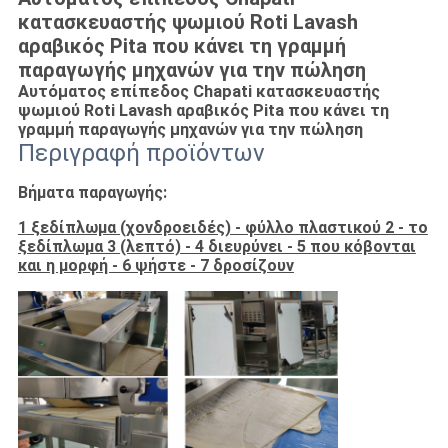
κατασκευαστής ψωμιού Roti Lavash
αραβικός Pita που κάνει τη γραμμή
παραγωγής μηχανών για την πώληση
Αυτόματος επίπεδος Chapati κατασκευαστής
ψωμιού Roti Lavash αραβικός Pita που κάνει τη
γραμμή παραγωγής μηχανών για την πώληση
Περιγραφή προϊόντων
Βήματα παραγωγής:
1 ξεδίπλωμα (χονδροειδές) - φύλλο πλαστικού 2 - το
ξεδίπλωμα 3 (λεπτό) - 4 διευρύνει - 5 που κόβονται
και η μορφή - 6 ψήστε - 7 δροσίζουν