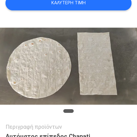
ΚΑΛΎΤΕΡΗ ΤΙΜΉ
PRIVACY
POLICY
Περιγραφή προϊόντων
Αυτόματος επίπεδος Chapati