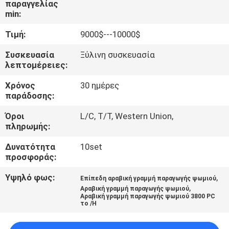
παραγγελίας
ΕΡΓΟΣΤΑΣΊΟΥ
min:
Τιμή:
9000$---10000$
ΈΛΕΓΧΟΣ
ΠΟΙΌΤΗΤΑΣ
Συσκευασία
Ξύλινη συσκευασία
λεπτομέρειες:
Χρόνος
30 ημέρες
ΕΠΙΚΟΙΝΩΝΉΣΤΕ
παράδοσης:
ΜΑΖΊ
Όροι
L/C, T/T, Western Union,
ΜΑΣ
πληρωμής:
Δυνατότητα
10set
ΖΗΤΉΣΤΕ
προσφοράς:
ΜΙΑ
Υψηλό φως:
,
Επίπεδη αραβική γραμμή παραγωγής ψωμιού
,
ΠΡΟΣΦΟΡΆ
Αραβική γραμμή παραγωγής ψωμιού
Αραβική γραμμή παραγωγής ψωμιού 3800 PC
το /H
SITEMAP