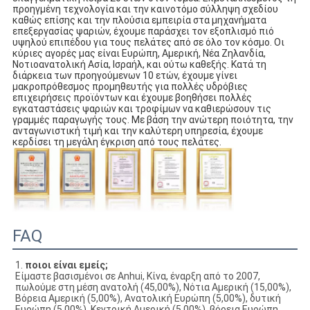
προηγμένη τεχνολογία και την καινοτόμο σύλληψη σχεδίου 
καθώς επίσης και την πλούσια εμπειρία στα μηχανήματα 
επεξεργασίας ψαριών, έχουμε παράσχει τον εξοπλισμό πιό 
υψηλού επιπέδου για τους πελάτες από σε όλο τον κόσμο. Οι 
κύριες αγορές μας είναι Ευρώπη, Αμερική, Νέα Ζηλανδία, 
Νοτιοανατολική Ασία, Ισραήλ, και ούτω καθεξής. Κατά τη 
διάρκεια των προηγούμενων 10 ετών, έχουμε γίνει 
μακροπρόθεσμος προμηθευτής για πολλές υδρόβιες 
επιχειρήσεις προϊόντων και έχουμε βοηθήσει πολλές 
εγκαταστάσεις ψαριών και τροφίμων να καθιερώσουν τις 
γραμμές παραγωγής τους. Με βάση την ανώτερη ποιότητα, την 
ανταγωνιστική τιμή και την καλύτερη υπηρεσία, έχουμε 
κερδίσει τη μεγάλη έγκριση από τους πελάτες.
FAQ
1. 
ποιοι είναι εμείς;
Είμαστε βασισμένοι σε Anhui, Κίνα, έναρξη από το 2007, 
πωλούμε στη μέση ανατολή (45,00%), Νότια Αμερική (15,00%), 
Βόρεια Αμερική (5,00%), Ανατολική Ευρώπη (5,00%), δυτική 
Ευρώπη (5,00%), Κεντρική Αμερική (5,00%), βόρεια Ευρώπη 