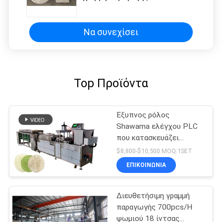
ψωμιού
Να συνεχίσει
Top Προϊόντα
Έξυπνος ρόλος
Shawama ελέγχου PLC
που κατασκευάζει
Tortilla μηχανών που
$8,800-$10,500 MOQ:1SET
κατασκευάζει τη μηχανή
ΕΠΙΚΟΙΝΩΝΊΑ
Διευθετήσιμη γραμμή
παραγωγής 700pcs/H
ψωμιού 18 ίντσας