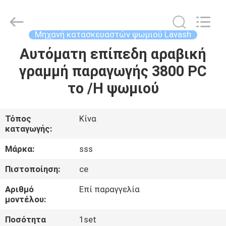
Food
Machinery
Technology
Co.,
Ltd.
Μηχανή κατασκευαστών ψωμιού Lavash
All
Rights
Αυτόματη επίπεδη αραβική
ΣΠΊΤΙ
Reserved.
γραμμή παραγωγής 3800 PC
ΠΡΟΪΌΝΤΑ
το /H ψωμιού
ΒΊΝΤΕΟ
Τόπος
Κίνα
καταγωγής:
ΣΧΕΤΙΚΆ
Μάρκα:
sss
ΜΕ
Πιστοποίηση:
ce
ΕΜΆΣ
Αριθμό
Επί παραγγελία
μοντέλου:
ΕΠΙΣΚΕΨΉ
Ποσότητα
1set