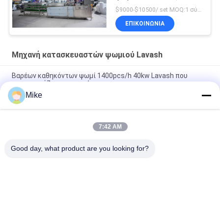
αραβική
$9000-$10500/ set MOQ:1 σύνολο
ΕΠΙΚΟΙΝΩΝΊΑ
Μηχανή κατασκευαστών ψωμιού Lavash
Βαρέων καθηκόντων ψωμί 1400pcs/h 40kw Lavash που
κατασκευάζει τη μηχανή
Mike
Βιομηχανικό Tortilla που κάνει Chapati Roti μηχανών τη
γραμμή παραγωγής
7:42 AM
3600 PC/αυτόματο Chapati ώρας που κατασκευάζει τον
εξοπλισμό με την οθόνη αφής
Good day, what product are you looking for?
Λαϊκή κατηγορία
Όλα
Tortilla Γραμμή 
Γραμμή 
Παραγωγής
Επεξεργασίας 
Φρούτων