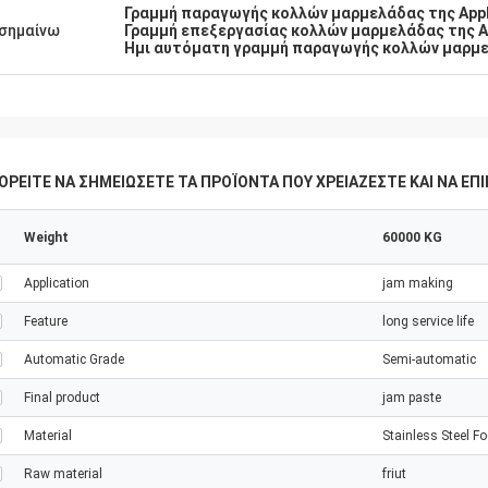
Γραμμή παραγωγής κολλών μαρμελάδας της App
σημαίνω
Γραμμή επεξεργασίας κολλών μαρμελάδας της A
Ημι αυτόματη γραμμή παραγωγής κολλών μαρμ
ΟΡΕΊΤΕ ΝΑ ΣΗΜΕΙΏΣΕΤΕ ΤΑ ΠΡΟΪΌΝΤΑ ΠΟΥ ΧΡΕΙΆΖΕΣΤΕ ΚΑΙ ΝΑ Ε
Weight
60000 KG
Application
jam making
Feature
long service life
Automatic Grade
Semi-automatic
Final product
jam paste
Material
Stainless Steel F
Raw material
friut