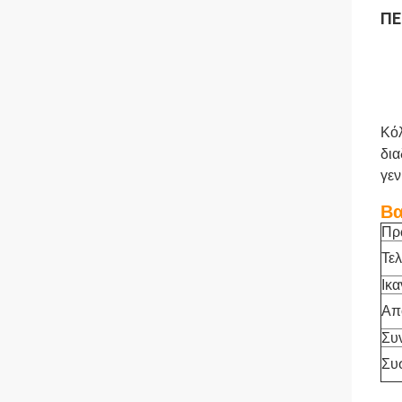
ΠΕ
Κό
δια
γεν
Βα
Πρ
Τελ
Ικα
Απ
Συ
Συ