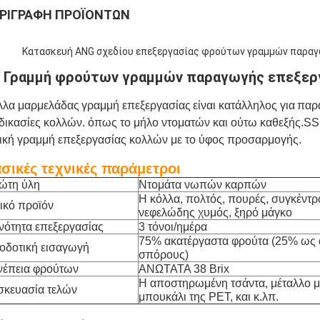
ΡΙΓΡΑΦΉ ΠΡΟΪΌΝΤΩΝ
Κατασκευή ANG σχεδίου επεξεργασίας φρούτων γραμμών παραγ
Γραμμή φρούτων γραμμών παραγωγής επεξεργ
λλα μαρμελάδας
γραμμή επεξεργασίας
είναι κατάλληλος για
παρ
δικασίες κολλών
. όπως το μήλο ντοματών και ούτω καθεξής.
SSS
ική γραμμή επεξεργασίας κολλών με το ύφος προσαρμογής.
σικές τεχνικές παράμετροι
ώτη ύλη
Ντομάτα νωπών καρπών
Η κόλλα, πολτός, πουρές, συγκέντρ
ικό προϊόν
νεφελώδης χυμός, ξηρό μάγκο
νότητα επεξεργασίας
3 τόνοι/ημέρα
75% ακατέργαστα φρούτα (25% ως 
οδοτική εισαγωγή
σπόρους)
νέπεια φρούτων
ΑΝΩΤΑΤΑ 38 Brix
Η αποστηρωμένη τσάντα, μέταλλο μ
σκευασία τελών
μπουκάλι της PET, και κ.λπ.