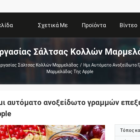
ελίδα
Σχετικά Με
Προϊόντα
Βίντεο
ργασίας Σάλτσας Κολλών Μαρμελ
Εμάς
εργασίας Σάλτσας Κολλών Μαρμελάδας
/
Ημι Αυτόματο Ανοξείδωτο 
Μαρμελάδας Της Apple
μι αυτόματο ανοξείδωτο γραμμών επεξ
ple
Τόπος κ