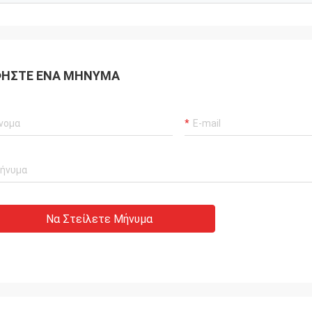
ΉΣΤΕ ΈΝΑ ΜΉΝΥΜΑ
Να Στείλετε Μήνυμα