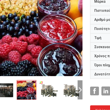
Μάρκα
Πιστοποί
Αριθμό μ
Ποσότητα
Τιμή
Συσκευασ
Χρόνος 
Όροι πλη
Δυνατότ