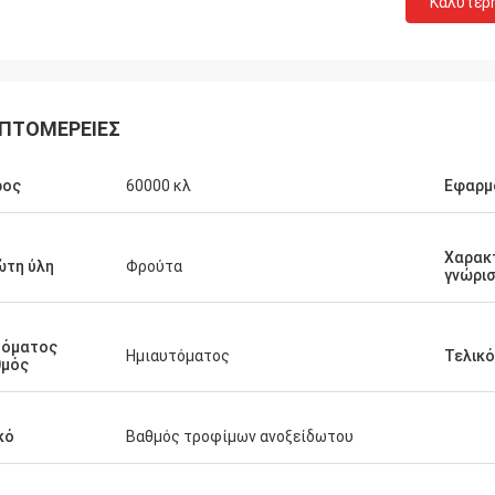
Καλύτερ
ΠΤΟΜΈΡΕΙΕΣ
ρος
60000 κλ
Εφαρμ
Χαρακ
ώτη ύλη
Φρούτα
γνώρι
τόματος
Ημιαυτόματος
Τελικό
θμός
κό
Βαθμός τροφίμων ανοξείδωτου