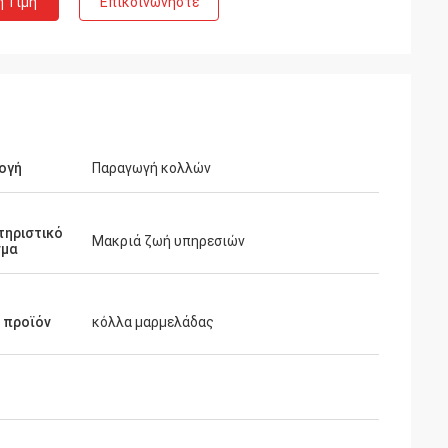
η Τιμή
Επικοινωνήστε
ογή
Παραγωγή κολλών
τηριστικό
Μακριά ζωή υπηρεσιών
σμα
 προϊόν
κόλλα μαρμελάδας