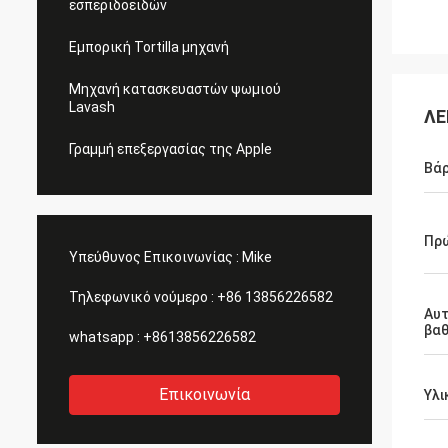
εσπεριδοειδών
Εμπορική Tortilla μηχανή
Μηχανή κατασκευαστών ψωμιού
Lavash
ΛΕ
Γραμμή επεξεργασίας της Apple
Βά
Πρ
Υπεύθυνος Επικοινωνίας :
Mike
Τηλεφωνικό νούμερο :
+86 13856226582
Αυ
βα
whatsapp :
+8613856226582
Επικοινωνία
Υλι