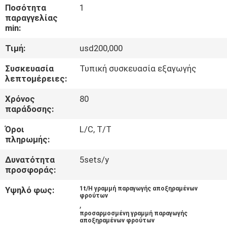
ΕΡΓΟΣΤΑΣΊΟΥ
Ποσότητα
1
παραγγελίας
min:
ΈΛΕΓΧΟΣ
Τιμή:
usd200,000
ΠΟΙΌΤΗΤΑΣ
Συσκευασία
Τυπική συσκευασία εξαγωγής
λεπτομέρειες:
ΕΠΙΚΟΙΝΩΝΉΣΤΕ
Χρόνος
80
ΜΑΖΊ
παράδοσης:
ΜΑΣ
Όροι
L/C, T/T
πληρωμής:
ΖΗΤΉΣΤΕ
Δυνατότητα
5sets/y
προσφοράς:
ΜΙΑ
ΠΡΟΣΦΟΡΆ
Υψηλό φως:
1t/H γραμμή παραγωγής αποξηραμένων
φρούτων
,
προσαρμοσμένη γραμμή παραγωγής
SITEMAP
αποξηραμένων φρούτων