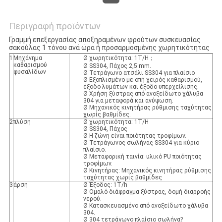
Περιγραφή προϊόντων
Γραμμή επεξεργασίας αποξηραμένων φρούτων συσκευασίας
σακούλας 1 τόνου ανά ώρα ή προσαρμοσμένης χωρητικότητας
1
Μηχάνημα
Ø χωρητικότητα: 1T/H；
καθαρισμού
Ø SS304, Πάχος 2,5 mm.
φυσαλίδων
Ø Τετράγωνο ατσάλι SS304 για πλαίσιο
Ø Εξοπλισμένο με οπή χειρός καθαρισμού,
έξοδο λυμάτων και έξοδο υπερχείλισης.
Ø Χρήση ξύστρας από ανοξείδωτο χάλυβα
304 για μεταφορά και ανύψωση.
Ø Μηχανικός κινητήρας ρύθμισης ταχύτητας
χωρίς βαθμίδες.
2
πλύση
Ø χωρητικότητα: 1T/H
Ø SS304, Πάχος
Ø Η ζώνη είναι ποιότητας τροφίμων.
Ø Τετράγωνος σωλήνας SS304 για κύριο
πλαίσιο.
Ø Μεταφορική ταινία: υλικό PU ποιότητας
τροφίμων.
Ø Κινητήρας: Μηχανικός κινητήρας ρύθμισης
ταχύτητας χωρίς βαθμίδες
3
άρση
Ø Έξοδος: 1T/h
Ø Ομαλό διάφραγμα ξύστρας, δομή διαρροής
νερού.
Ø Κατασκευασμένο από ανοξείδωτο χάλυβα
304.
Ø 304 τετράγωνο πλαίσιο σωλήνα?