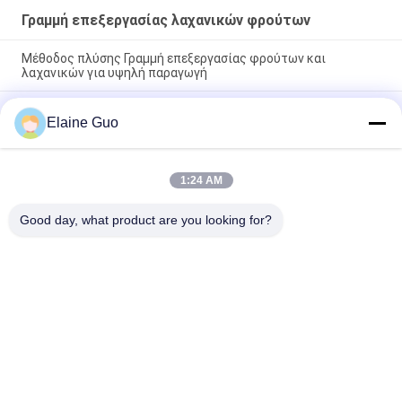
Γραμμή επεξεργασίας λαχανικών φρούτων
Μέθοδος πλύσης Γραμμή επεξεργασίας φρούτων και
λαχανικών για υψηλή παραγωγή
304 από ανοξείδωτο χάλυβα Τροφική κατηγορία
Elaine Guo
Αυτοματοποιημένη γραμμή επεξεργασίας φρούτων και
λαχανικών Υψηλή απόδοση
Γραμμή επεξεργασίας φρούτων και λαχανικών
1:24 AM
χωρητικότητας 1-5 τόνων/ώρα με παροχή υπηρεσιών μετά
την πώληση
Good day, what product are you looking for?
Λαϊκή κατηγορία
Όλα
Tortilla Γραμμή 
Γραμμή 
Παραγωγής
Επεξεργασίας 
Φρούτων
Γραμμή Παραγωγής 
Ψάρια Σάλτσα Τσίλι
Πουρέ Φρούτων