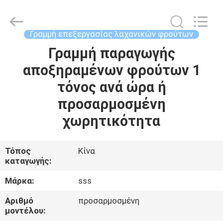
Food
Machinery
Technology
Co.,
Ltd.
Γραμμή επεξεργασίας λαχανικών φρούτων
All
Rights
Γραμμή παραγωγής
ΣΠΊΤΙ
Reserved.
αποξηραμένων φρούτων 1
ΠΡΟΪΌΝΤΑ
τόνος ανά ώρα ή
προσαρμοσμένη
ΒΊΝΤΕΟ
χωρητικότητα
ΣΧΕΤΙΚΆ
Τόπος
Κίνα
καταγωγής:
ΜΕ
ΕΜΆΣ
Μάρκα:
sss
Αριθμό
προσαρμοσμένη
ΕΠΙΣΚΕΨΉ
μοντέλου: