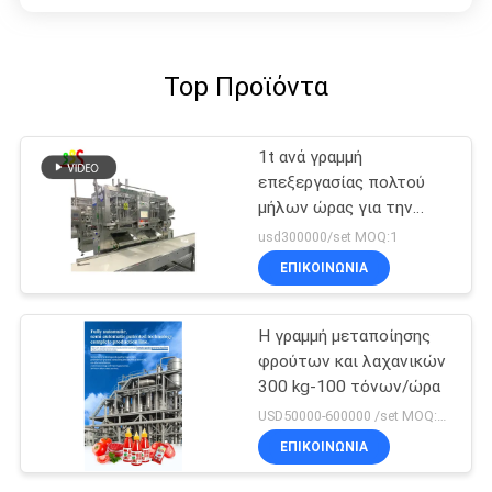
Top Προϊόντα
1t ανά γραμμή
επεξεργασίας πολτού
μήλων ώρας για την
ενζυμική παραγωγή
usd300000/set MOQ:1
ΕΠΙΚΟΙΝΩΝΊΑ
Η γραμμή μεταποίησης
φρούτων και λαχανικών
300 kg-100 τόνων/ώρα
USD50000-600000 /set MOQ:1 Σετ
ΕΠΙΚΟΙΝΩΝΊΑ