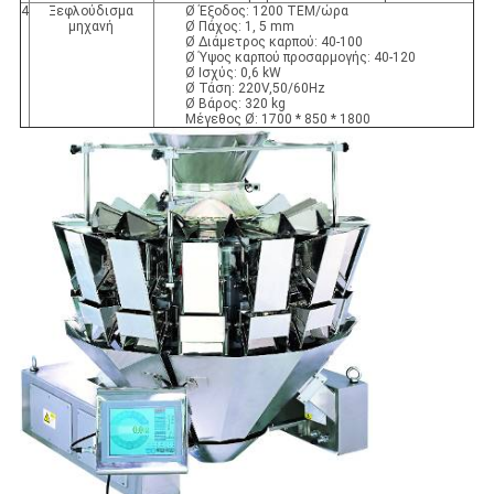
4
Ξεφλούδισμα
Ø Έξοδος: 1200 ΤΕΜ/ώρα
μηχανή
Ø Πάχος: 1, 5 mm
Ø Διάμετρος καρπού: 40-100
Ø Ύψος καρπού προσαρμογής: 40-120
Ø Ισχύς: 0,6 kW
Ø Τάση: 220V,50/60Hz
Ø Βάρος: 320 kg
Μέγεθος Ø: 1700 * 850 * 1800