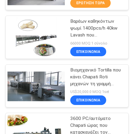
ΕΡΓΟΣΤΑΣΊΟΥ
ΕΡΏΤΗΣΗ ΤΏΡΑ
Βαρέων καθηκόντων
ΈΛΕΓΧΟΣ
26
ψωμί 1400pcs/h 40kw
ΠΟΙΌΤΗΤΑΣ
Lavash που
Γραμμή παραγωγής
κατασκευάζει τη μηχανή
66000 MOQ:1 σύνολο
πουρέ φρούτων
ΕΠΙΚΟΙΝΩΝΉΣΤΕ
ΕΠΙΚΟΙΝΩΝΊΑ
ΜΑΖΊ
Βιομηχανικό Tortilla που
ΜΑΣ
κάνει Chapati Roti
μηχανών τη γραμμή
13
ΖΗΤΉΣΤΕ
παραγωγής
US$20,000.0 MOQ:1set
ΜΙΑ
ΕΠΙΚΟΙΝΩΝΊΑ
Ψάρια σάλτσα τσίλι
ΠΡΟΣΦΟΡΆ
3600 PC/αυτόματο
Chapati ώρας που
SITEMAP
κατασκευάζει τον