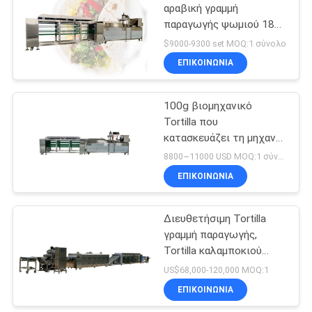
αραβική γραμμή
παραγωγής ψωμιού 18
72
ίντσας
$9000-9300 set MOQ:1 σύνολο
Γραμμή
ΕΠΙΚΟΙΝΩΝΊΑ
επεξεργασίας
100g βιομηχανικό
λαχανικών
Tortilla που
κατασκευάζει τη μηχανή,
φρούτων
Tortilla 3600pcs/h
8800~11000 USD MOQ:1 σύνολο
μηχανή ψωμιού
ΕΠΙΚΟΙΝΩΝΊΑ
58
Μηχανή διαλογέων
Διευθετήσιμη Tortilla
γραμμή παραγωγής,
χρώματος
Tortilla καλαμποκιού
3800pcs/h μηχανή
US$68,000-120,000 MOQ:1
κατασκευαστών
ΕΠΙΚΟΙΝΩΝΊΑ