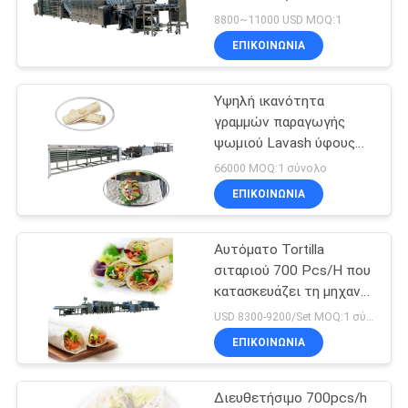
εξοπλισμό με την οθόνη
8800~11000 USD MOQ:1
αφής
PRIVACY
ΕΠΙΚΟΙΝΩΝΊΑ
45
POLICY
Γραμμή
Υψηλή ικανότητα
γραμμών παραγωγής
επεξεργασίας
ψωμιού Lavash ύφους
της Τουρκίας με το
σάλτσας κολλών
66000 MOQ:1 σύνολο
φούρνο ψησίματος
ΕΠΙΚΟΙΝΩΝΊΑ
μαρμελάδας
Αυτόματο Tortilla
38
σιταριού 700 Pcs/H που
Γραμμή παραγωγής
κατασκευάζει τη μηχανή
με τον ελεγκτή PLC
USD 8300-9200/Set MOQ:1 σύνολο
χυμού φρούτων
ΕΠΙΚΟΙΝΩΝΊΑ
Διευθετήσιμο 700pcs/h