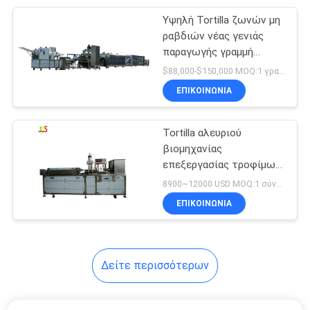
Υψηλή Tortilla ζωνών μη
10
ραβδιών νέας γενιάς
Μηχανή
παραγωγής γραμμή
βιομηχανικής
$88,000-$150,000 MOQ:1 γραμμή
αποστειρωτή UHT
παραγωγής Τύπου
ΕΠΙΚΟΙΝΩΝΊΑ
περικαλυμμάτων
Tortilla αλευριού
βιομηχανίας
επεξεργασίας τροφίμων
24
2000pcs/h μηχανή
8900~12000 USD MOQ:1 σύνολο
γραμμή
κατασκευαστών
ΕΠΙΚΟΙΝΩΝΊΑ
επεξεργασίας
τοματοπολτού
Δείτε περισσότερων