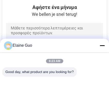
33
Αφήστε ένα μήνυμα
γραμμή
We bellen je snel terug!
επεξεργασίας
μάνγκο
Elaine Guo
26
6:23 AM
Εργοστάσιο
Good day, what product are you looking for?
επεξεργασίας
Λαϊκή κατηγορία
Όλα
εσπεριδοειδών
Tortilla Γραμμή 
Γραμμή 
Παραγωγής
Επεξεργασίας 
Φρούτων
120