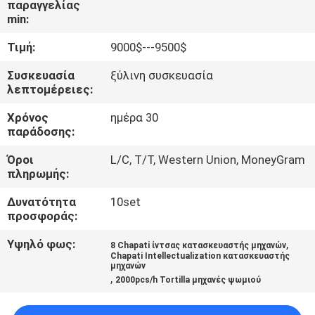
παραγγελίας
ΕΡΓΟΣΤΑΣΊΟΥ
min:
Τιμή:
9000$---9500$
ΈΛΕΓΧΟΣ
ΠΟΙΌΤΗΤΑΣ
Συσκευασία
ξύλινη συσκευασία
λεπτομέρειες:
Χρόνος
ημέρα 30
ΕΠΙΚΟΙΝΩΝΉΣΤΕ
παράδοσης:
ΜΑΖΊ
Όροι
L/C, T/T, Western Union, MoneyGram
ΜΑΣ
πληρωμής:
Δυνατότητα
10set
ΖΗΤΉΣΤΕ
προσφοράς:
ΜΙΑ
Υψηλό φως:
,
8 Chapati ίντσας κατασκευαστής μηχανών
Chapati Intellectualization κατασκευαστής
ΠΡΟΣΦΟΡΆ
μηχανών
,
2000pcs/h Tortilla μηχανές ψωμιού
SITEMAP