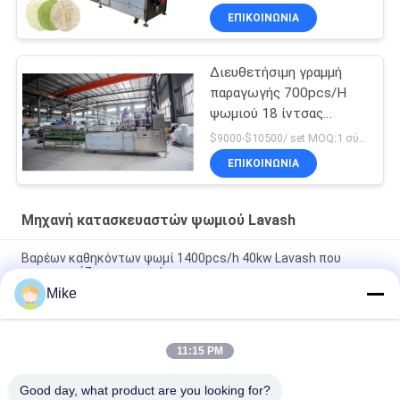
κατασκευάζει τη μηχανή
ΕΠΙΚΟΙΝΩΝΊΑ
Διευθετήσιμη γραμμή
παραγωγής 700pcs/H
ψωμιού 18 ίντσας
αραβική
$9000-$10500/ set MOQ:1 σύνολο
ΕΠΙΚΟΙΝΩΝΊΑ
Μηχανή κατασκευαστών ψωμιού Lavash
Βαρέων καθηκόντων ψωμί 1400pcs/h 40kw Lavash που
κατασκευάζει τη μηχανή
Mike
Βιομηχανικό Tortilla που κάνει Chapati Roti μηχανών τη
γραμμή παραγωγής
11:15 PM
3600 PC/αυτόματο Chapati ώρας που κατασκευάζει τον
εξοπλισμό με την οθόνη αφής
Good day, what product are you looking for?