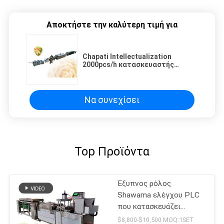
Αποκτήστε την καλύτερη τιμή για
Chapati Intellectualization
2000pcs/h κατασκευαστής
μηχανών
Να συνεχίσει
Top Προϊόντα
Έξυπνος ρόλος
Shawama ελέγχου PLC
που κατασκευάζει
Tortilla μηχανών που
$8,800-$10,500 MOQ:1SET