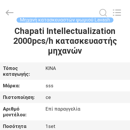
Food
Machinery
Technology
Co.,
Ltd.
Μηχανή κατασκευαστών ψωμιού Lavash
All
Rights
Chapati Intellectualization
ΣΠΊΤΙ
Reserved.
2000pcs/h κατασκευαστής
ΠΡΟΪΌΝΤΑ
μηχανών
ΒΊΝΤΕΟ
Τόπος
ΚΙΝΑ
καταγωγής:
ΣΧΕΤΙΚΆ
Μάρκα:
sss
ΜΕ
Πιστοποίηση:
ce
ΕΜΆΣ
Αριθμό
Επί παραγγελία
μοντέλου:
ΕΠΙΣΚΕΨΉ
Ποσότητα
1set