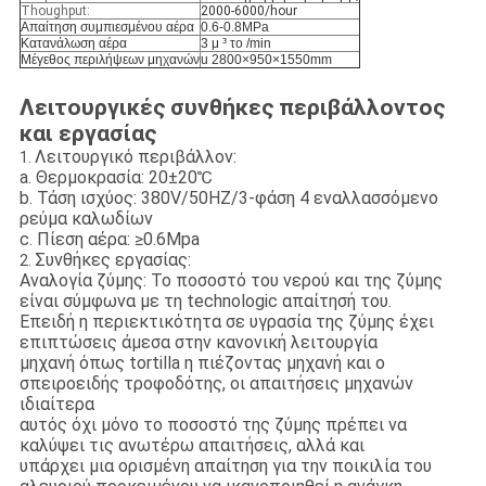
Thoughput:
2000-6000/hour
Απαίτηση συμπιεσμένου αέρα
0.6-0.8MPa
Κατανάλωση αέρα
3 μ ³ το /min
Μέγεθος περιλήψεων μηχανών
u 2800×950×1550mm
Λειτουργικές συνθήκες περιβάλλοντος
και εργασίας
Λειτουργικό περιβάλλον:
1.
a. Θερμοκρασία: 20±20℃
b. Τάση ισχύος: 380V/50HZ/3-φάση 4 εναλλασσόμενο
ρεύμα καλωδίων
c. Πίεση αέρα: ≥0.6Mpa
Συνθήκες εργασίας:
2.
Αναλογία ζύμης: Το ποσοστό του νερού και της ζύμης
είναι σύμφωνα με τη technologic απαίτησή του.
Επειδή η περιεκτικότητα σε υγρασία της ζύμης έχει
επιπτώσεις άμεσα στην κανονική λειτουργία
μηχανή όπως tortilla η πιέζοντας μηχανή και ο
σπειροειδής τροφοδότης, οι απαιτήσεις μηχανών
ιδιαίτερα
αυτός όχι μόνο το ποσοστό της ζύμης πρέπει να
καλύψει τις ανωτέρω απαιτήσεις, αλλά και
υπάρχει μια ορισμένη απαίτηση για την ποικιλία του