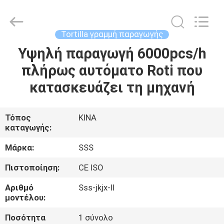
Food
Machinery
Technology
Co.,
Ltd.
Tortilla γραμμή παραγωγής
All
Rights
Υψηλή παραγωγή 6000pcs/h
ΣΠΊΤΙ
Reserved.
πλήρως αυτόματο Roti που
ΠΡΟΪΌΝΤΑ
κατασκευάζει τη μηχανή
ΒΊΝΤΕΟ
Τόπος
ΚΙΝΑ
καταγωγής:
ΣΧΕΤΙΚΆ
Μάρκα:
SSS
ΜΕ
Πιστοποίηση:
CE ISO
ΕΜΆΣ
Αριθμό
Sss-jkjx-ΙΙ
μοντέλου:
ΕΠΙΣΚΕΨΉ
Ποσότητα
1 σύνολο