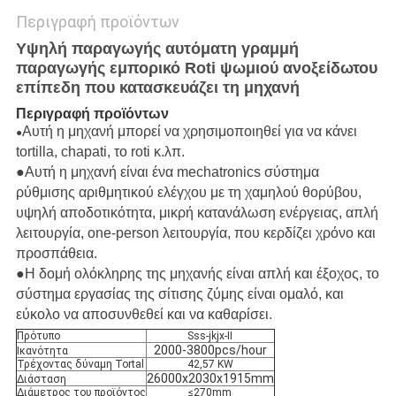
Περιγραφή προϊόντων
Υψηλή παραγωγής αυτόματη γραμμή
παραγωγής εμπορικό Roti ψωμιού ανοξείδωτου
επίπεδη που κατασκευάζει τη μηχανή
Περιγραφή προϊόντων
Αυτή η μηχανή μπορεί να χρησιμοποιηθεί για να κάνει
●
tortilla, chapati, το roti κ.λπ.
●Αυτή η μηχανή είναι ένα mechatronics σύστημα
ρύθμισης αριθμητικού ελέγχου με τη χαμηλού θορύβου,
υψηλή αποδοτικότητα, μικρή κατανάλωση ενέργειας, απλή
λειτουργία, one-person λειτουργία, που κερδίζει χρόνο και
προσπάθεια.
●Η δομή ολόκληρης της μηχανής είναι απλή και έξοχος, το
σύστημα εργασίας της σίτισης ζύμης είναι ομαλό, και
εύκολο να αποσυνθεθεί και να καθαρίσει.
Πρότυπο
Sss-jkjx-ΙΙ
2000-3800pcs/hour
Ικανότητα
Τρέχοντας δύναμη Tortal
42,57 KW
26000x2030x1915mm
Διάσταση
Διάμετρος του προϊόντος
≤270mm