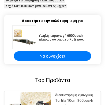
800pcs/h Tortilla μηχανή περικαλυμμάτων
παχιά tortilla 300mm μαγειρεύοντας μηχανή
Αποκτήστε την καλύτερη τιμή για
Υψηλή παραγωγή 6000pcs/h
πλήρως αυτόματο Roti που
κατασκευάζει τη μηχανή
Να συνεχίσει
Top Προϊόντα
διευθετήσιμη εμπορική
Tortilla 10cm 800pcs/h