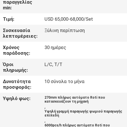
παραγγελίας
ΕΡΓΟΣΤΑΣΊΟΥ
min:
Τιμή:
USD 65,000-68,000/Set
ΈΛΕΓΧΟΣ
ΠΟΙΌΤΗΤΑΣ
Συσκευασία
Ξύλινη περίπτωση
λεπτομέρειες:
Χρόνος
30 ημέρες
ΕΠΙΚΟΙΝΩΝΉΣΤΕ
παράδοσης:
ΜΑΖΊ
Όροι
L/C, T/T
ΜΑΣ
πληρωμής:
Δυνατότητα
10 σύνολα το μήνα
ΖΗΤΉΣΤΕ
προσφοράς:
ΜΙΑ
Υψηλό φως:
270mm πλήρως αυτόματο Roti που
κατασκευάζουν τη μηχανή
ΠΡΟΣΦΟΡΆ
,
Υψηλή γραμμή παραγωγής ψωμιού παραγωγής
επίπεδη
,
SITEMAP
6000pcs/h πλήρως αυτόματο Roti που