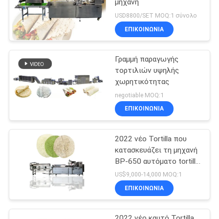
μηχανή
USD8800/SET MOQ:1 σύνολο
ΕΠΙΚΟΙΝΩΝΊΑ
Γραμμή παραγωγής
τορτιλιών υψηλής
χωρητικότητας
negotiable MOQ:1
ΕΠΙΚΟΙΝΩΝΊΑ
2022 νέο Tortilla που
κατασκευάζει τη μηχανή
BP-650 αυτόματο tortilla
που κατασκευάζει τη
US$9,000-14,000 MOQ:1
μηχανή
ΕΠΙΚΟΙΝΩΝΊΑ
2022 νέο καυτό Tortilla