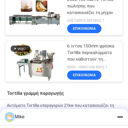
πώλησης που
κατασκευάζει τη μηχανή
BP-550 Tortilla τη
US$7,000-9,000 MOQ:1
γραμμή παραγωγής
ΕΠΙΚΟΙΝΩΝΊΑ
6 ίντσα 150mm φρέσκα
Tortilla περικαλύμματα
που καθιστούν τη
μηχανή πλήρη αυτόματο
8000~10800 USD MOQ:1
ΕΠΙΚΟΙΝΩΝΊΑ
Tortilla γραμμή παραγωγής
Αυτόματο Tortilla υπεραγορών 21kw που κατασκευάζει τη
μηχανή το ασημένιο χρώμα
Mike
10 - Tortilla διαμέτρων 45cm νέα γραμμή παραγωγής πλήρως
αυτόματη