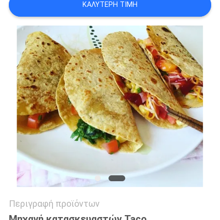
ΚΑΛΎΤΕΡΗ ΤΙΜΉ
PRIVACY
POLICY
Περιγραφή προϊόντων
Μηχανή κατασκευαστών Taco