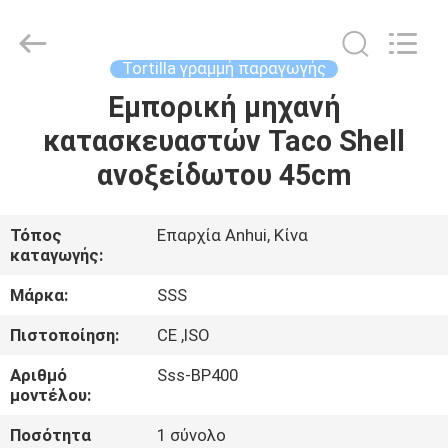
Food
Machinery
Technology
Co.,
Ltd.
Tortilla γραμμή παραγωγής
All
Rights
Εμπορική μηχανή
ΣΠΊΤΙ
Reserved.
κατασκευαστών Taco Shell
ΠΡΟΪΌΝΤΑ
ανοξείδωτου 45cm
ΒΊΝΤΕΟ
Τόπος
Επαρχία Anhui, Κίνα
καταγωγής:
ΣΧΕΤΙΚΆ
Μάρκα:
SSS
ΜΕ
Πιστοποίηση:
CE ,ISO
ΕΜΆΣ
Αριθμό
Sss-BP400
μοντέλου:
ΕΠΙΣΚΕΨΉ
Ποσότητα
1 σύνολο