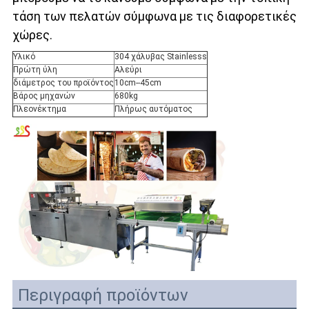
τάση των πελατών σύμφωνα με τις διαφορετικές 
χώρες.
Υλικό
304 χάλυβας Stainlesss
Πρώτη ύλη
Αλεύρι
διάμετρος του προϊόντος
10cm--45cm
Βάρος μηχανών
680kg
Πλεονέκτημα
Πλήρως αυτόματος
Περιγραφή προϊόντων