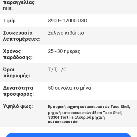
παραγγελίας
ΕΡΓΟΣΤΑΣΊΟΥ
min:
Τιμή:
8900~12000 USD
ΈΛΕΓΧΟΣ
ΠΟΙΌΤΗΤΑΣ
Συσκευασία
Ξύλινο κιβώτιο
λεπτομέρειες:
Χρόνος
25~30 ημέρες
ΕΠΙΚΟΙΝΩΝΉΣΤΕ
παράδοσης:
ΜΑΖΊ
Όροι
T/T, L/C
ΜΑΣ
πληρωμής:
Δυνατότητα
50 σύνολα το μήνα
ΖΗΤΉΣΤΕ
προσφοράς:
ΜΙΑ
Υψηλό φως:
,
Εμπορική μηχανή κατασκευαστών Taco Shell
,
ΠΡΟΣΦΟΡΆ
μηχανή κατασκευαστών 45cm Taco Shell
SS304 Tortilla αλευριού μηχανή
κατασκευαστών
SITEMAP