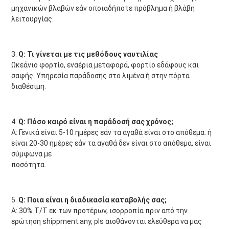
μηχανικών βλαβών εάν οποιαδήποτε πρόβλημα ή βλάβη 
λειτουργίας.
3. 
Q: Τι γίνεται με τις μεθόδους ναυτιλίας
Ωκεάνιο φορτίο, εναέρια μεταφορά, φορτίο εδάφους και 
σαφής. Υπηρεσία παράδοσης στο λιμένα ή στην πόρτα 
διαθέσιμη.
4. 
Q: Πόσο καιρό είναι η παράδοσή σας χρόνος;
Α: Γενικά είναι 5-10 ημέρες εάν τα αγαθά είναι στο απόθεμα. ή 
είναι 20-30 ημέρες εάν τα αγαθά δεν είναι στο απόθεμα, είναι 
σύμφωνα με
ποσότητα.
5. 
Q: Ποια είναι η διαδικασία καταβολής σας;
Α: 30% T/T εκ των προτέρων, ισορροπία πριν από την 
ερώτηση shippment.any, pls αισθάνονται ελεύθερα να μας 