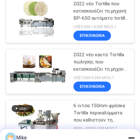
2022 νέο Tortilla που
κατασκευάζει τη μηχανή
BP-650 αυτόματο tortilla
που κατασκευάζει τη
US$9,000-14,000 MOQ:1
μηχανή
ΕΠΙΚΟΙΝΩΝΊΑ
2022 νέο καυτό Tortilla
πώλησης που
κατασκευάζει τη μηχανή
BP-550 Tortilla τη
US$7,000-9,000 MOQ:1
γραμμή παραγωγής
ΕΠΙΚΟΙΝΩΝΊΑ
6 ίντσα 150mm φρέσκα
Tortilla περικαλύμματα
που καθιστούν τη
μηχανή πλήρη αυτόματο
8000~10800 USD MOQ:1
Mike
ΕΠΙΚΟΙΝΩΝΊΑ