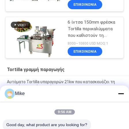
γραμμή παραγωγής
ΕΠΙΚΟΙΝΩΝΊΑ
6 ίντσα 150mm φρέσκα
Tortilla περικαλύμματα
που καθιστούν τη
μηχανή πλήρη αυτόματο
8000~10800 USD MOQ:1
ΕΠΙΚΟΙΝΩΝΊΑ
Tortilla γραμμή παραγωγής
Αυτόματο Tortilla υπεραγορών 21kw που κατασκευάζει τη
μηχανή το ασημένιο χρώμα
Mike
10 - Tortilla διαμέτρων 45cm νέα γραμμή παραγωγής πλήρως
αυτόματη
9:56 AM
Νέα αυτόματη μηχανή παρασκευής ψωμιού Roti Corn Tortilla
Pita
Good day, what product are you looking for?