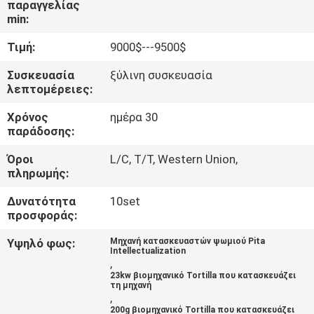
παραγγελίας
ΕΡΓΟΣΤΑΣΊΟΥ
min:
Τιμή:
9000$---9500$
ΈΛΕΓΧΟΣ
ΠΟΙΌΤΗΤΑΣ
Συσκευασία
ξύλινη συσκευασία
λεπτομέρειες:
Χρόνος
ημέρα 30
ΕΠΙΚΟΙΝΩΝΉΣΤΕ
παράδοσης:
ΜΑΖΊ
Όροι
L/C, T/T, Western Union,
ΜΑΣ
πληρωμής:
Δυνατότητα
10set
ΖΗΤΉΣΤΕ
προσφοράς:
ΜΙΑ
Υψηλό φως:
Μηχανή κατασκευαστών ψωμιού Pita
Intellectualization
ΠΡΟΣΦΟΡΆ
,
23kw βιομηχανικό Tortilla που κατασκευάζει
τη μηχανή
,
SITEMAP
200g βιομηχανικό Tortilla που κατασκευάζει