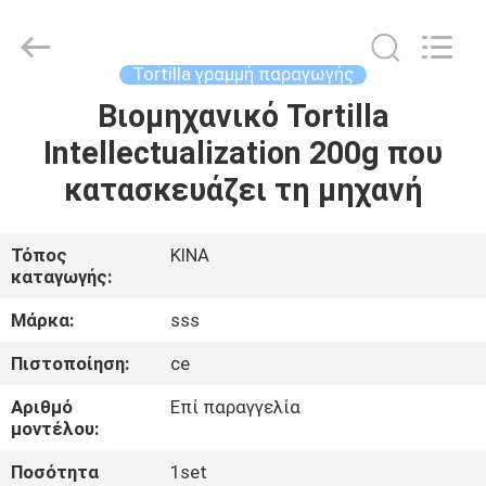
Food
Machinery
Technology
Co.,
Ltd.
Tortilla γραμμή παραγωγής
All
Rights
Βιομηχανικό Tortilla
ΣΠΊΤΙ
Reserved.
Intellectualization 200g που
ΠΡΟΪΌΝΤΑ
κατασκευάζει τη μηχανή
ΒΊΝΤΕΟ
Τόπος
ΚΙΝΑ
καταγωγής:
ΣΧΕΤΙΚΆ
Μάρκα:
sss
ΜΕ
Πιστοποίηση:
ce
ΕΜΆΣ
Αριθμό
Επί παραγγελία
μοντέλου:
ΕΠΙΣΚΕΨΉ
Ποσότητα
1set