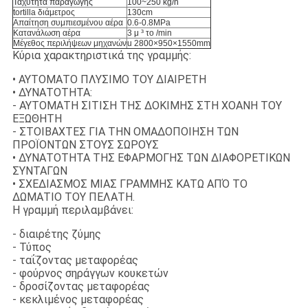
Ταχύτητα παραγωγής
100~250 kg/h
tortilla διάμετρος
130cm
Απαίτηση συμπιεσμένου αέρα
0.6-0.8MPa
Κατανάλωση αέρα
3 μ ³ το /min
Μέγεθος περιλήψεων μηχανών
u 2800×950×1550mm
Κύρια χαρακτηριστικά της γραμμής:
• ΑΥΤΟΜΑΤΟ ΠΛΥΣΙΜΟ ΤΟΥ ΔΙΑΙΡΕΤΗ
• ΔΥΝΑΤΟΤΗΤΑ:
- ΑΥΤΟΜΑΤΗ ΣΙΤΙΣΗ ΤΗΣ ΔΟΚΙΜΗΣ ΣΤΗ ΧΟΑΝΗ ΤΟΥ
ΕΞΩΘΗΤΗ
- ΣΤΟΙΒΑΧΤΕΣ ΓΙΑ ΤΗΝ ΟΜΑΔΟΠΟΙΗΣΗ ΤΩΝ
ΠΡΟΪΟΝΤΩΝ ΣΤΟΥΣ ΣΩΡΟΥΣ
• ΔΥΝΑΤΟΤΗΤΑ ΤΗΣ ΕΦΑΡΜΟΓΗΣ ΤΩΝ ΔΙΑΦΟΡΕΤΙΚΩΝ
ΣΥΝΤΑΓΩΝ
• ΣΧΕΔΙΑΣΜΟΣ ΜΙΑΣ ΓΡΑΜΜΗΣ ΚΑΤΩ ΑΠΌ ΤΟ
ΔΩΜΑΤΙΟ ΤΟΥ ΠΕΛΑΤΗ.
Η γραμμή περιλαμβάνει:
- διαιρέτης ζύμης
- Τύπος
- ταΐζοντας μεταφορέας
- φούρνος σηράγγων κουκετών
- δροσίζοντας μεταφορέας
- κεκλιμένος μεταφορέας