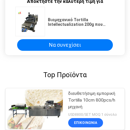
Αποκτήστε την καλύτερη τιμή για
Βιομηχανικό Tortilla
Intellectualization 200g που
κατασκευάζει τη μηχανή
Να συνεχίσει
Top Προϊόντα
διευθετήσιμη εμπορική
Tortilla 10cm 800pcs/h
μηχανή
USD8800/SET MOQ:1 σύνολο
ΕΠΙΚΟΙΝΩΝΊΑ