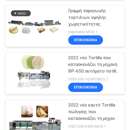
Γραμμή παραγωγής
τορτιλιών υψηλής
χωρητικότητας
negotiable MOQ:1
ΕΠΙΚΟΙΝΩΝΊΑ
2022 νέο Tortilla που
κατασκευάζει τη μηχανή
BP-650 αυτόματο tortilla
που κατασκευάζει τη
US$9,000-14,000 MOQ:1
μηχανή
ΕΠΙΚΟΙΝΩΝΊΑ
2022 νέο καυτό Tortilla
πώλησης που
κατασκευάζει τη μηχανή
BP-550 Tortilla τη
US$7,000-9,000 MOQ:1