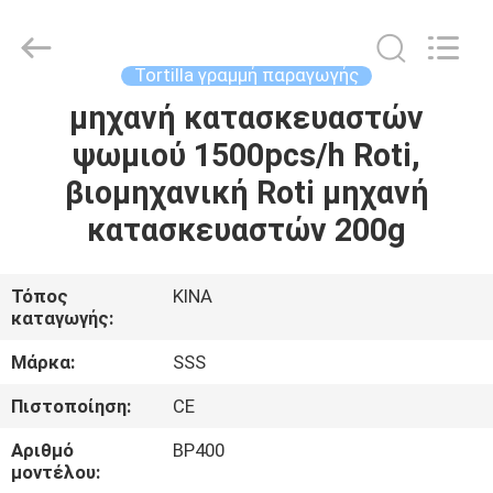
Food
Machinery
Technology
Co.,
Ltd.
Tortilla γραμμή παραγωγής
All
Rights
μηχανή κατασκευαστών
ΣΠΊΤΙ
Reserved.
ψωμιού 1500pcs/h Roti,
ΠΡΟΪΌΝΤΑ
βιομηχανική Roti μηχανή
κατασκευαστών 200g
ΒΊΝΤΕΟ
Τόπος
ΚΙΝΑ
καταγωγής:
ΣΧΕΤΙΚΆ
ΜΕ
Μάρκα:
SSS
ΕΜΆΣ
Πιστοποίηση:
CE
Αριθμό
BP400
ΕΠΙΣΚΕΨΉ
μοντέλου: