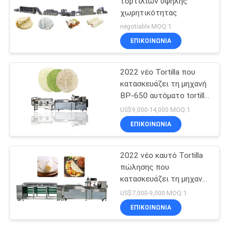
τορτιλιών υψηλής
χωρητικότητας
negotiable MOQ:1
ΕΠΙΚΟΙΝΩΝΊΑ
2022 νέο Tortilla που
κατασκευάζει τη μηχανή
BP-650 αυτόματο tortilla
που κατασκευάζει τη
US$9,000-14,000 MOQ:1
μηχανή
ΕΠΙΚΟΙΝΩΝΊΑ
2022 νέο καυτό Tortilla
πώλησης που
κατασκευάζει τη μηχανή
BP-550 Tortilla τη
US$7,000-9,000 MOQ:1
γραμμή παραγωγής
ΕΠΙΚΟΙΝΩΝΊΑ