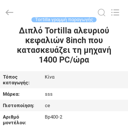
Food
Machinery
Technology
Co.,
Ltd.
Tortilla γραμμή παραγωγής
All
Rights
Διπλό Tortilla αλευριού
ΣΠΊΤΙ
Reserved.
κεφαλιών 8inch που
ΠΡΟΪΌΝΤΑ
κατασκευάζει τη μηχανή
1400 PC/ώρα
ΒΊΝΤΕΟ
Τόπος
Κίνα
καταγωγής:
ΣΧΕΤΙΚΆ
ΜΕ
Μάρκα:
sss
ΕΜΆΣ
Πιστοποίηση:
ce
Αριθμό
Bp400-2
ΕΠΙΣΚΕΨΉ
μοντέλου: