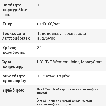
ΕΡΓΟΣΤΑΣΊΟΥ
Ποσότητα
1
παραγγελίας
min:
ΈΛΕΓΧΟΣ
Τιμή:
usd9100/set
ΠΟΙΌΤΗΤΑΣ
Συσκευασία
Τυποποιημένη συσκευασία
λεπτομέρειες:
εξαγωγής
ΕΠΙΚΟΙΝΩΝΉΣΤΕ
Χρόνος
30
ΜΑΖΊ
παράδοσης:
ΜΑΣ
Όροι
L/C, T/T, Western Union, MoneyGram
πληρωμής:
ΖΗΤΉΣΤΕ
Δυνατότητα
10 σύνολα το μήνα
ΜΙΑ
προσφοράς:
ΠΡΟΣΦΟΡΆ
Υψηλό φως:
8inch Tortilla αλευριού που κατασκευάζει τη
μηχανή
,
Διπλό Tortilla αλευριού κεφαλιών που
SITEMAP
κατασκευάζει τη μηχανή