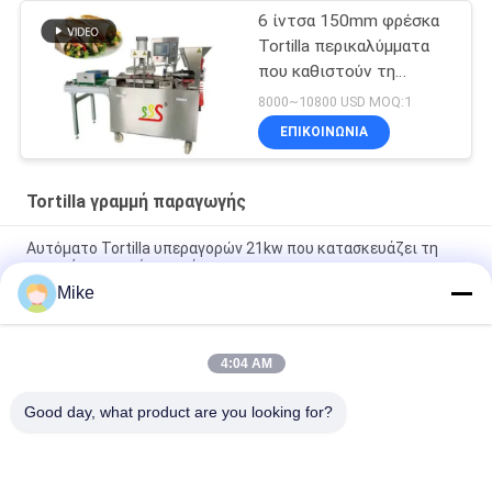
6 ίντσα 150mm φρέσκα
Tortilla περικαλύμματα
που καθιστούν τη
μηχανή πλήρη αυτόματο
8000~10800 USD MOQ:1
ΕΠΙΚΟΙΝΩΝΊΑ
Tortilla γραμμή παραγωγής
Αυτόματο Tortilla υπεραγορών 21kw που κατασκευάζει τη
μηχανή το ασημένιο χρώμα
Mike
10 - Tortilla διαμέτρων 45cm νέα γραμμή παραγωγής πλήρως
αυτόματη
4:04 AM
Νέα αυτόματη μηχανή παρασκευής ψωμιού Roti Corn Tortilla
Pita
Good day, what product are you looking for?
Λαϊκή κατηγορία
Όλα