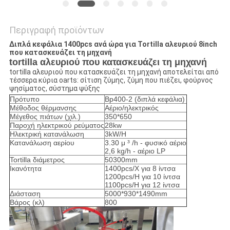
Περιγραφή προϊόντων
Διπλά κεφάλια 1400pcs ανά ώρα για Tortilla αλευριού 8inch
που κατασκευάζει τη μηχανή
tortilla αλευριού που κατασκευάζει τη μηχανή
tortilla αλευριού που κατασκευάζει τη μηχανή αποτελείται από
τέσσερα κύρια oarts: σίτιση ζύμης, ζύμη που πιέζει, φούρνος
ψησίματος, σύστημα ψύξης
Πρότυπο
Bp400-2 (διπλά κεφάλια)
Μέθοδος θέρμανσης
Αέριο/ηλεκτρικός
Μέγεθος πιάτων (χιλ.)
350*650
Παροχή ηλεκτρικού ρεύματος
28kw
Ηλεκτρική κατανάλωση
3kW/H
Κατανάλωση αερίου
3.30 μ ³ /h - φυσικό αέριο
2,6 kg/h - αέριο LP
Tortilla διάμετρος
50300mm
Ικανότητα
1400pcs/Χ για 8 ίντσα
1200pcs/H για 10 ίντσα
1100pcs/H για 12 ίντσα
Διάσταση
5000*930*1490mm
Βάρος (κλ)
800