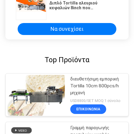
Διπλό Tortilla αλευριού
κεφαλιών 8inch που
κατασκευάζει τη μηχανή 1400
PC/ώρα
Να συνεχίσει
Top Προϊόντα
διευθετήσιμη εμπορική
Tortilla 10cm 800pcs/h
μηχανή
USD8800/SET MOQ:1 σύνολο
ΕΠΙΚΟΙΝΩΝΊΑ
Γραμμή παραγωγής