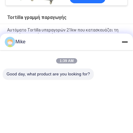
Tortilla γραμμή παραγωγής
Αυτόματο Tortilla υπεραγορών 21kw που κατασκευάζει τη
μηχανή το ασημένιο χρώμα
Mike
10 - Tortilla διαμέτρων 45cm νέα γραμμή παραγωγής πλήρως
αυτόματη
1:39 AM
Νέα αυτόματη μηχανή παρασκευής ψωμιού Roti Corn Tortilla
Pita
Good day, what product are you looking for?
Λαϊκή κατηγορία
Όλα
Tortilla Γραμμή 
Γραμμή 
Παραγωγής
Επεξεργασίας 
Φρούτων
Γραμμή Παραγωγής 
Ψάρια Σάλτσα Τσίλι
Πουρέ Φρούτων