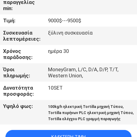
παραγγελίας
ΕΡΓΟΣΤΑΣΊΟΥ
min:
Τιμή:
9000$---9500$
ΈΛΕΓΧΟΣ
ΠΟΙΌΤΗΤΑΣ
Συσκευασία
ξύλινη συσκευασία
λεπτομέρειες:
Χρόνος
ημέρα 30
ΕΠΙΚΟΙΝΩΝΉΣΤΕ
παράδοσης:
ΜΑΖΊ
Όροι
MoneyGram, L/C, D/A, D/P, T/T,
ΜΑΣ
πληρωμής:
Western Union,
Δυνατότητα
10SET
ΖΗΤΉΣΤΕ
προσφοράς:
ΜΙΑ
Υψηλό φως:
,
100kg/h ηλεκτρική Tortilla μηχανή Τύπου
,
ΠΡΟΣΦΟΡΆ
Tortilla πυρήνων PLC ηλεκτρική μηχανή Τύπου
Tortilla ελέγχου PLC γραμμή παραγωγής
SITEMAP