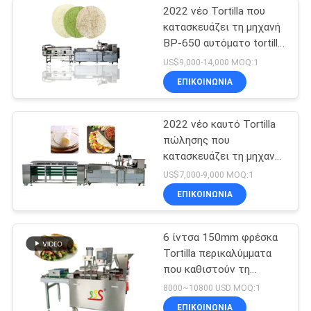
2022 νέο Tortilla που
κατασκευάζει τη μηχανή
BP-650 αυτόματο tortilla
που κατασκευάζει τη
US$9,000-14,000 MOQ:1
μηχανή
ΕΠΙΚΟΙΝΩΝΊΑ
2022 νέο καυτό Tortilla
πώλησης που
κατασκευάζει τη μηχανή
BP-550 Tortilla τη
US$7,000-9,000 MOQ:1
γραμμή παραγωγής
ΕΠΙΚΟΙΝΩΝΊΑ
6 ίντσα 150mm φρέσκα
Tortilla περικαλύμματα
που καθιστούν τη
μηχανή πλήρη αυτόματο
8000~10800 USD MOQ:1
ΕΠΙΚΟΙΝΩΝΊΑ