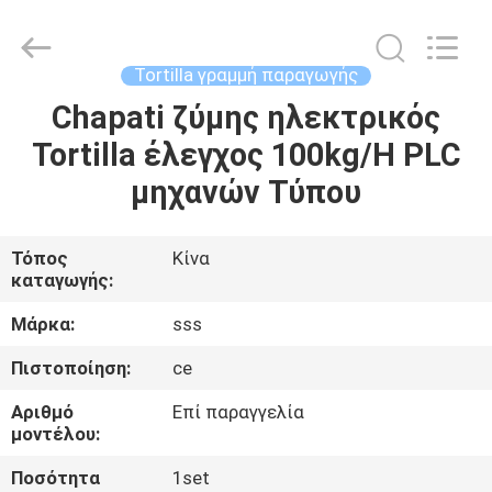
Food
Machinery
Technology
Co.,
Ltd.
Tortilla γραμμή παραγωγής
All
Rights
Chapati ζύμης ηλεκτρικός
ΣΠΊΤΙ
Reserved.
Tortilla έλεγχος 100kg/H PLC
ΠΡΟΪΌΝΤΑ
μηχανών Τύπου
ΒΊΝΤΕΟ
Τόπος
Κίνα
καταγωγής:
ΣΧΕΤΙΚΆ
Μάρκα:
sss
ΜΕ
Πιστοποίηση:
ce
ΕΜΆΣ
Αριθμό
Επί παραγγελία
μοντέλου:
ΕΠΙΣΚΕΨΉ
Ποσότητα
1set