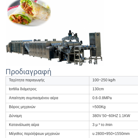
Προδιαγραφή
Ταχύτητα παραγωγής
100~250 kg/h
tortilla διάμετρος
130cm
Απαίτηση συμπιεσμένου αέρα
0.6-0.8MPa
Βάρος μηχανών
≈500Kg
Δύναμη
380V 50~60HZ 1.1KW
Κατανάλωση αέρα
3 μ ³ το /min
Μέγεθος περιλήψεων μηχανών
u 2800×950×1550mm