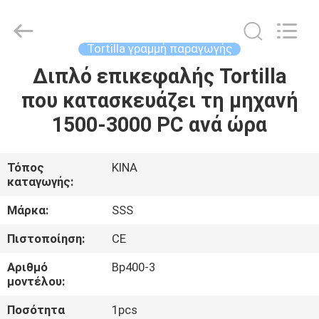
Food
Machinery
Technology
Co.,
Ltd.
Tortilla γραμμή παραγωγής
All
Rights
Διπλό επικεφαλής Tortilla
ΣΠΊΤΙ
Reserved.
που κατασκευάζει τη μηχανή
ΠΡΟΪΌΝΤΑ
1500-3000 PC ανά ώρα
ΒΊΝΤΕΟ
Τόπος
ΚΙΝΑ
καταγωγής:
ΣΧΕΤΙΚΆ
Μάρκα:
SSS
ΜΕ
Πιστοποίηση:
CE
ΕΜΆΣ
Αριθμό
Bp400-3
μοντέλου:
ΕΠΙΣΚΕΨΉ
Ποσότητα
1pcs