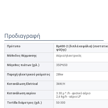
Προδιαγραφή
Πρότυπο
Bp400-2 (διπλά κεφάλια) (συστατι
ψύξης)
Μέθοδος θέρμανσης
Αέριο/ηλεκτρικός
Μέγεθος πιάτων (χιλ.)
350*650
Παροχή ηλεκτρικού ρεύματος
28kw
Κατανάλωση Eletrical
3kW/H
Κατανάλωση αερίου
3.30 μ ³ /h - φυσικό αέριο
2,6 kg/h - αέριο LP
Tortilla διάμετρος (χιλ.)
50-300