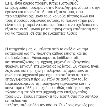
ΕΠΕ
 είναι κύριος προμηθευτής εξοπλισμού 
επεξεργασίας τροφίμων στην Κίνα. Αφιερωνόμαστε στην 
έρευνα και την ανάπτυξη του εξοπλισμού, που 
περιλαμβάνει όχι μόνο τους κοινούς τύπους αλλά και 
τους προσαρμοσμένους αυτούς, το πλεονέκτημά μας 
είναι εμείς μπορεί να κατασκευάσει και να σχεδιάσει τον 
εξοπλισμό σύμφωνα με την πραγματική κατάστασή σας 
και να παρέχει σε σας τις εύκαμπτες λύσεις.
Η υπηρεσία μας κυμαίνεται από το σχέδιο και την 
κατασκευή ως την πώληση καθώς επίσης και τις 
διαβουλεύσεις. Ειδικευόμαστε tortilla/το roti 
κατασκευάζοντας τη μηχανή, μηχανή επεξεργασίας 
ψαριών, μηχανή επεξεργασίας κρέατος, ψυκτήρας, fryer, 
λαχανικό και η μηχανή επεξεργασίας φρούτων, οι 
ανώτεροι μηχανικοί μας έχει περισσότερο από την 
επαγγελματική πείρα 20 ετών σε αυτόν τον τομέα. 
Εκμεταλλευμένος τη προηγμένη τεχνολογία και την 
καινοτόμο σύλληψη σχεδίου καθώς επίσης και την 
πλούσια εμπειρία στα μηχανήματα επεξεργασίας 
τροφίμων, έχουμε παράσχει τον εξοπλισμό πιό υψηλού 
επιπέδου για
πελάτες από σε όλο τον κόσμο. Οι κύριες αγορές μας 