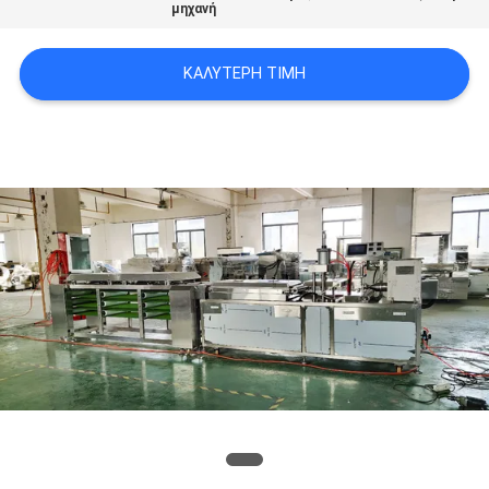
μηχανή
PRIVACY
ΚΑΛΎΤΕΡΗ ΤΙΜΉ
POLICY