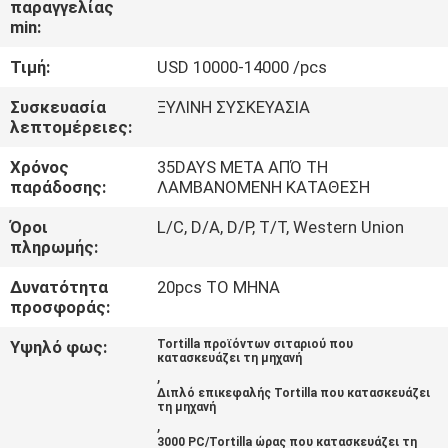
παραγγελίας
ΕΡΓΟΣΤΑΣΊΟΥ
min:
Τιμή:
USD 10000-14000 /pcs
ΈΛΕΓΧΟΣ
ΠΟΙΌΤΗΤΑΣ
Συσκευασία
ΞΥΛΙΝΗ ΣΥΣΚΕΥΑΣΙΑ
λεπτομέρειες:
Χρόνος
35DAYS ΜΕΤΑ ΑΠΌ ΤΗ
ΕΠΙΚΟΙΝΩΝΉΣΤΕ
παράδοσης:
ΛΑΜΒΑΝΟΜΕΝΗ ΚΑΤΑΘΕΣΗ
ΜΑΖΊ
Όροι
L/C, D/A, D/P, T/T, Western Union
ΜΑΣ
πληρωμής:
Δυνατότητα
20pcs ΤΟ ΜΗΝΑ
ΖΗΤΉΣΤΕ
προσφοράς:
ΜΙΑ
Υψηλό φως:
Tortilla προϊόντων σιταριού που
κατασκευάζει τη μηχανή
ΠΡΟΣΦΟΡΆ
,
Διπλό επικεφαλής Tortilla που κατασκευάζει
τη μηχανή
,
SITEMAP
3000 PC/Tortilla ώρας που κατασκευάζει τη