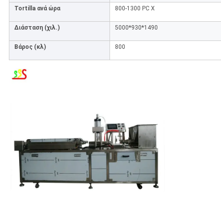
Tortilla ανά ώρα
800-1300 PC Χ
Διάσταση (χιλ.)
5000*930*1490
Βάρος (κλ)
800