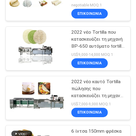
negotiable MOQ:1
ΕΠΙΚΟΙΝΩΝΊΑ
2022 νέο Tortilla που
κατασκευάζει τη μηχανή
BP-650 αυτόματο tortilla
που κατασκευάζει τη
US$9,000-14,000 MOQ:1
μηχανή
ΕΠΙΚΟΙΝΩΝΊΑ
2022 νέο καυτό Tortilla
πώλησης που
κατασκευάζει τη μηχανή
BP-550 Tortilla τη
US$7,000-9,000 MOQ:1
γραμμή παραγωγής
ΕΠΙΚΟΙΝΩΝΊΑ
6 ίντσα 150mm φρέσκα