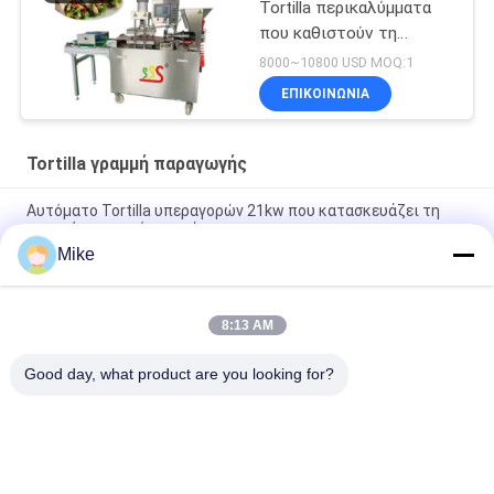
Tortilla περικαλύμματα
που καθιστούν τη
μηχανή πλήρη αυτόματο
8000~10800 USD MOQ:1
ΕΠΙΚΟΙΝΩΝΊΑ
Tortilla γραμμή παραγωγής
Αυτόματο Tortilla υπεραγορών 21kw που κατασκευάζει τη
μηχανή το ασημένιο χρώμα
Mike
10 - Tortilla διαμέτρων 45cm νέα γραμμή παραγωγής πλήρως
αυτόματη
8:13 AM
Νέα αυτόματη μηχανή παρασκευής ψωμιού Roti Corn Tortilla
Pita
Good day, what product are you looking for?
Λαϊκή κατηγορία
Όλα
Tortilla Γραμμή 
Γραμμή 